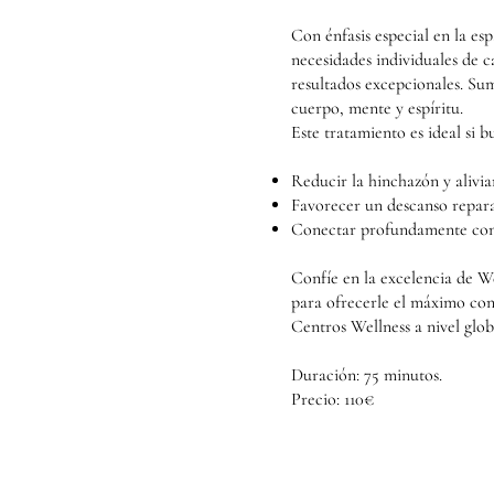
Con énfasis especial en la esp
necesidades individuales de 
resultados excepcionales. Su
cuerpo, mente y espíritu.
Este tratamiento es ideal si b
Reducir la hinchazón y alivia
Favorecer un descanso repara
Conectar profundamente con s
Confíe en la excelencia de W
para ofrecerle el máximo con
Centros Wellness a nivel glob
Duración: 75 minutos.
Precio: 110€