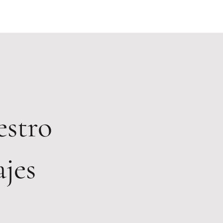
estro
jes