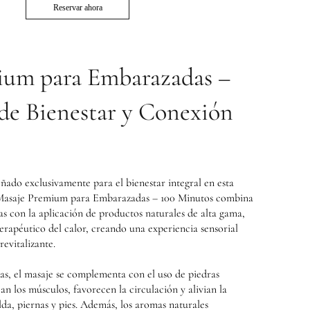
Reservar ahora
ium para Embarazadas –
de Bienestar y Conexión
ñado exclusivamente para el bienestar integral en esta
El Masaje Premium para Embarazadas – 100 Minutos combina
das con la aplicación de productos naturales de alta gama,
erapéutico del calor, creando una experiencia sensorial
evitalizante.
as, el masaje se complementa con el uso de piedras
jan los músculos, favorecen la circulación y alivian la
da, piernas y pies. Además, los aromas naturales