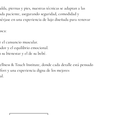
alda, piernas y pies, nuestras técnicas se adaptan a las
cada paciente, asegurando seguridad, comodidad y
mérjase en una experiencia de lujo diseñada para renovar
usca:
r el cansancio muscular.
dor y el equilibrio emocional.
u bienestar y el de su bebé.
ellness & Touch Institute, donde cada detalle está pensado
fort y una experiencia digna de los mejores
al.