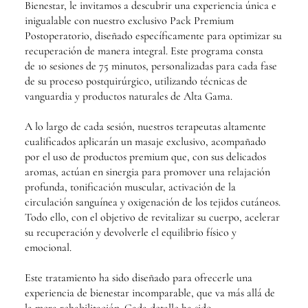
Bienestar, le invitamos a descubrir una experiencia única e
inigualable con nuestro exclusivo Pack Premium
Postoperatorio, diseñado específicamente para optimizar su
recuperación de manera integral. Este programa consta
de 10 sesiones de 75 minutos, personalizadas para cada fase
de su proceso postquirúrgico, utilizando técnicas de
vanguardia y productos naturales de Alta Gama.
A lo largo de cada sesión, nuestros terapeutas altamente
cualificados aplicarán un masaje exclusivo, acompañado
por el uso de productos premium que, con sus delicados
aromas, actúan en sinergia para promover una relajación
profunda, tonificación muscular, activación de la
circulación sanguínea y oxigenación de los tejidos cutáneos.
Todo ello, con el objetivo de revitalizar su cuerpo, acelerar
su recuperación y devolverle el equilibrio físico y
emocional.
Este tratamiento ha sido diseñado para ofrecerle una
experiencia de bienestar incomparable, que va más allá de
la mera rehabilitación. Cada detalle ha sido